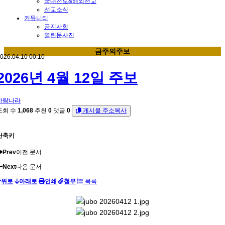
국내전도&해외선교
선교소식
커뮤니티
공지사항
열린문사진
금주의주보
026.04.10 00:10
2026년 4월 12일 주보
하람나라
조회 수
1,068
추천
0
댓글
0
게시물 주소복사
단축키
Prev
이전 문서
Next
다음 문서
위로
아래로
인쇄
첨부
목록