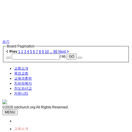
쓰기
Board Pagination
Prev
1
2
3
4
5
6
7
8
9
10
...
96
Next
/ 96
GO
교회소개
목장교회
교육과훈련
치유와복지
전도와선교
커뮤니티
©2026 odchurch.org All Rights Reserved.
MENU
교회소개