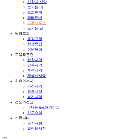
신학과 신앙
섬기는 이
교회연혁
예배안내
금주의주보
오시는 길
목장교회
목장교회
학생목장
장년목장
교육과훈련
정착사역
양육사역
훈련사역
재생산사역
치유와복지
가정사역
경조사역
복지사역
전도와선교
국내전도&해외선교
선교소식
커뮤니티
공지사항
열린문사진