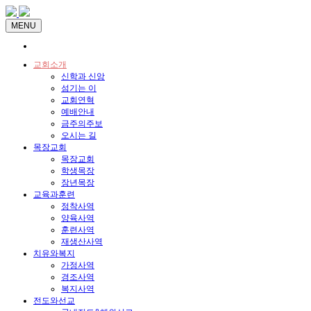
MENU
교회소개
신학과 신앙
섬기는 이
교회연혁
예배안내
금주의주보
오시는 길
목장교회
목장교회
학생목장
장년목장
교육과훈련
정착사역
양육사역
훈련사역
재생산사역
치유와복지
가정사역
경조사역
복지사역
전도와선교