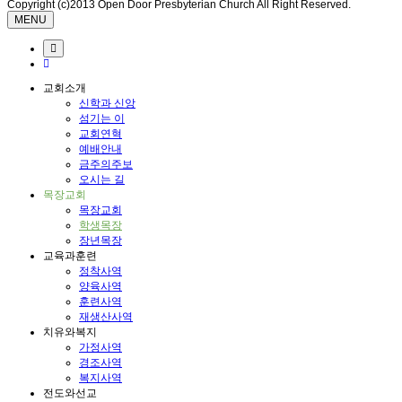
Copyright (c)2013 Open Door Presbyterian Church All Right Reserved.
MENU
교회소개
신학과 신앙
섬기는 이
교회연혁
예배안내
금주의주보
오시는 길
목장교회
목장교회
학생목장
장년목장
교육과훈련
정착사역
양육사역
훈련사역
재생산사역
치유와복지
가정사역
경조사역
복지사역
전도와선교