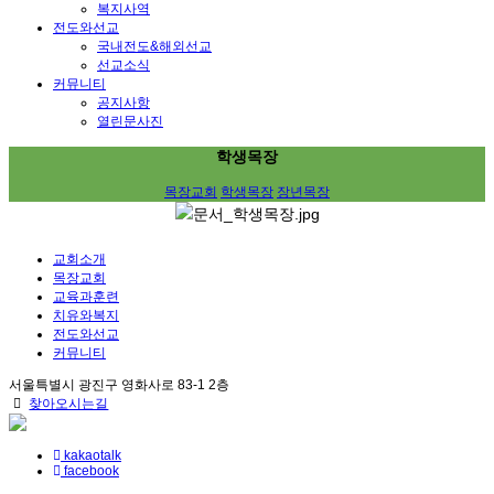
복지사역
전도와선교
국내전도&해외선교
선교소식
커뮤니티
공지사항
열린문사진
학생목장
목장교회
학생목장
장년목장
교회소개
목장교회
교육과훈련
치유와복지
전도와선교
커뮤니티
서울특별시 광진구 영화사로 83-1 2층
찾아오시는길
kakaotalk
facebook