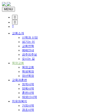
MENU
교회소개
신학과 신앙
섬기는 이
교회연혁
예배안내
금주의주보
오시는 길
목장교회
목장교회
학생목장
장년목장
교육과훈련
정착사역
양육사역
훈련사역
재생산사역
치유와복지
가정사역
경조사역