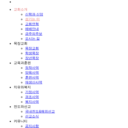
교회소개
신학과 신앙
섬기는 이
교회연혁
예배안내
금주의주보
오시는 길
목장교회
목장교회
학생목장
장년목장
교육과훈련
정착사역
양육사역
훈련사역
재생산사역
치유와복지
가정사역
경조사역
복지사역
전도와선교
국내전도&해외선교
선교소식
커뮤니티
공지사항