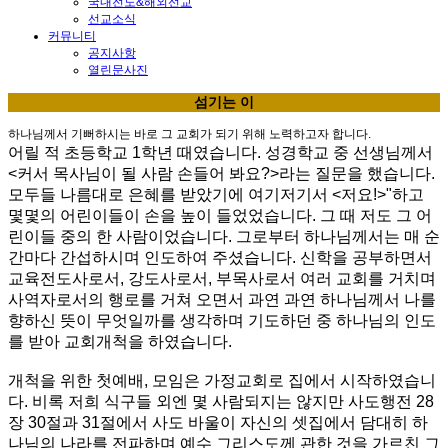
국내전도&해외선교
선교소식
커뮤니티
공지사항
열린문사진
섬기는 이
하나님께서 기뻐하시는 바로 그 교회가 되기 위해 노력하고자 합니다.
어릴 적 초등학교 1학년 때였습니다. 성경학교 중 선생님께서
<커서 목사님이 될 사람 손들어 봐요?>라는 질문을 했습니다.
모두들 나름대로 은혜를 받았기에 여기저기서 <저요!>"하고
몇몇의 어린이들이 손을 높이 들었었습니다. 그 때 저도 그 어
린이들 중의 한 사람이었습니다. 그로부터 하나님께서는 매 순
간마다 간섭하시며 인도하여 주셨습니다. 신학을 공부하면서
교육전도사로서, 강도사로서, 부목사로서 여러 교회를 거치며
사역자로서의 행로를 거쳐 오면서 과연 과연 하나님께서 나를
향하신 뜻이 무엇일까를 생각하며 기도하던 중 하나님의 인도
를 받아 교회개척을 하였습니다.
개척을 위한 첫예배, 모임은 가정교회로 집에서 시작하였습니
다. 비록 저희 식구들 외엔 몇 사람되지는 않지만 사도행전 28
장 30절과 31절에서 사도 바울이 자신의 셋집에서 담대히 하
나님의 나라를 전파하며 예수 그리스도께 관한 것을 가르친 그