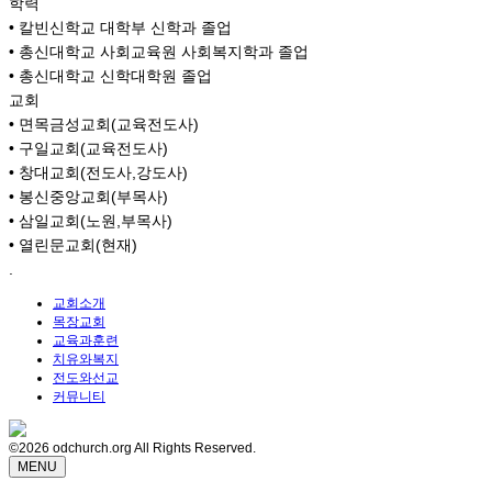
학력
• 칼빈신학교 대학부 신학과 졸업
• 총신대학교 사회교육원 사회복지학과 졸업
• 총신대학교 신학대학원 졸업
교회
• 면목금성교회(교육전도사)
• 구일교회(교육전도사)
• 창대교회(전도사,강도사)
• 봉신중앙교회(부목사)
• 삼일교회(노원,부목사)
• 열린문교회(현재)
.
교회소개
목장교회
교육과훈련
치유와복지
전도와선교
커뮤니티
©2026 odchurch.org All Rights Reserved.
MENU