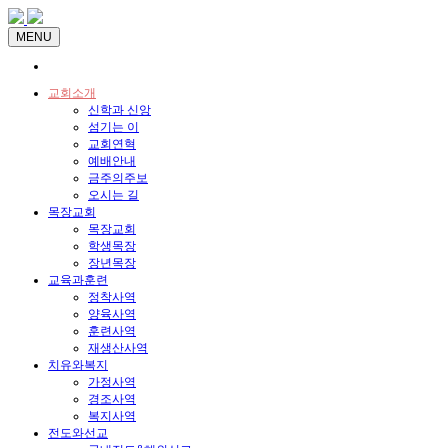
MENU
교회소개
신학과 신앙
섬기는 이
교회연혁
예배안내
금주의주보
오시는 길
목장교회
목장교회
학생목장
장년목장
교육과훈련
정착사역
양육사역
훈련사역
재생산사역
치유와복지
가정사역
경조사역
복지사역
전도와선교