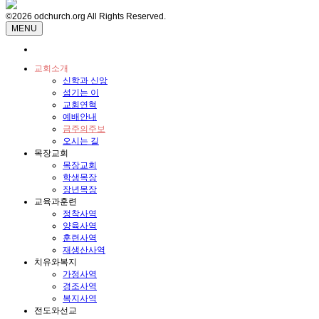
©2026 odchurch.org All Rights Reserved.
MENU
교회소개
신학과 신앙
섬기는 이
교회연혁
예배안내
금주의주보
오시는 길
목장교회
목장교회
학생목장
장년목장
교육과훈련
정착사역
양육사역
훈련사역
재생산사역
치유와복지
가정사역
경조사역
복지사역
전도와선교