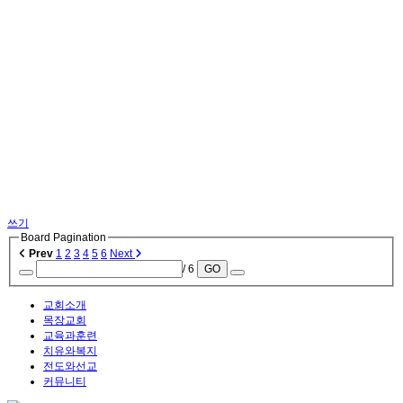
쓰기
Board Pagination
Prev
1
2
3
4
5
6
Next
/ 6
GO
교회소개
목장교회
교육과훈련
치유와복지
전도와선교
커뮤니티