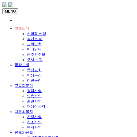
MENU
교회소개
신학과 신앙
섬기는 이
교회연혁
예배안내
금주의주보
오시는 길
목장교회
목장교회
학생목장
장년목장
교육과훈련
정착사역
양육사역
훈련사역
재생산사역
치유와복지
가정사역
경조사역
복지사역
전도와선교