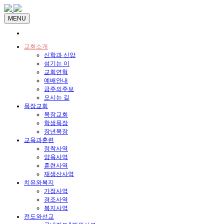
MENU
교회소개
신학과 신앙
섬기는 이
교회연혁
예배안내
금주의주보
오시는 길
목장교회
목장교회
학생목장
장년목장
교육과훈련
정착사역
양육사역
훈련사역
재생산사역
치유와복지
가정사역
경조사역
복지사역
전도와선교