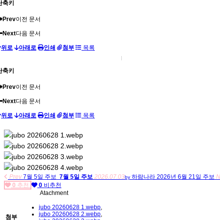
단축키
Prev
이전 문서
Next
다음 문서
위로
아래로
인쇄
첨부
목록
단축키
Prev
이전 문서
Next
다음 문서
위로
아래로
인쇄
첨부
목록
Prev
7월 5일 주보
7월 5일 주보
2026.07.03
하람나라
2026년 6월 21일 주보
N
by
0
추천
0
비추천
Atachment
jubo 20260628 1.webp
,
jubo 20260628 2.webp
,
첨부