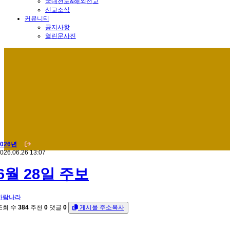
국내전도&해외선교
선교소식
커뮤니티
공지사항
열린문사진
2026년
026.06.26 13:07
6월 28일 주보
하람나라
조회 수
384
추천
0
댓글
0
게시물 주소복사