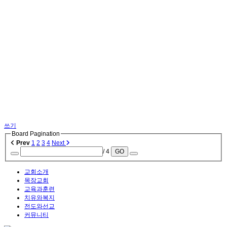
쓰기
Board Pagination
Prev
1
2
3
4
Next
/ 4
GO
교회소개
목장교회
교육과훈련
치유와복지
전도와선교
커뮤니티