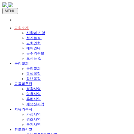
MENU
교회소개
신학과 신앙
섬기는 이
교회연혁
예배안내
금주의주보
오시는 길
목장교회
목장교회
학생목장
장년목장
교육과훈련
정착사역
양육사역
훈련사역
재생산사역
치유와복지
가정사역
경조사역
복지사역
전도와선교