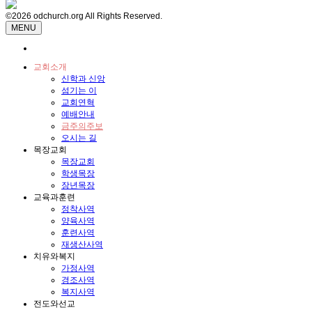
©2026 odchurch.org All Rights Reserved.
MENU
교회소개
신학과 신앙
섬기는 이
교회연혁
예배안내
금주의주보
오시는 길
목장교회
목장교회
학생목장
장년목장
교육과훈련
정착사역
양육사역
훈련사역
재생산사역
치유와복지
가정사역
경조사역
복지사역
전도와선교