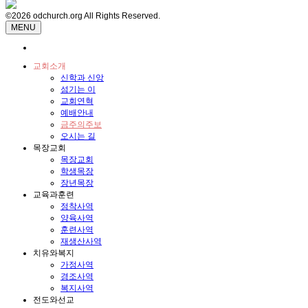
©2026 odchurch.org All Rights Reserved.
MENU
교회소개
신학과 신앙
섬기는 이
교회연혁
예배안내
금주의주보
오시는 길
목장교회
목장교회
학생목장
장년목장
교육과훈련
정착사역
양육사역
훈련사역
재생산사역
치유와복지
가정사역
경조사역
복지사역
전도와선교