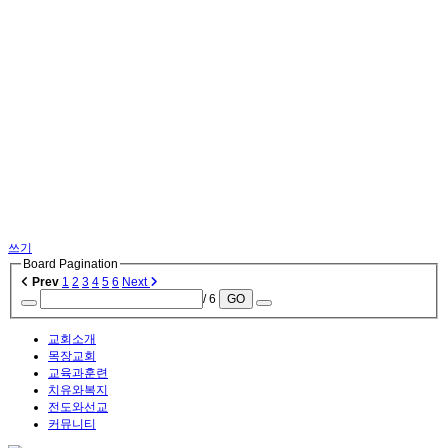
쓰기
Board Pagination
Prev
1
2
3
4
5
6
Next
/ 6
GO
교회소개
목장교회
교육과훈련
치유와복지
전도와선교
커뮤니티