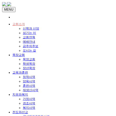
MENU
교회소개
신학과 신앙
섬기는 이
교회연혁
예배안내
금주의주보
오시는 길
목장교회
목장교회
학생목장
장년목장
교육과훈련
정착사역
양육사역
훈련사역
재생산사역
치유와복지
가정사역
경조사역
복지사역
전도와선교