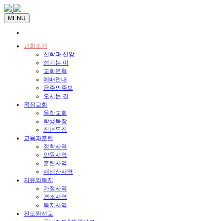
MENU
교회소개
신학과 신앙
섬기는 이
교회연혁
예배안내
금주의주보
오시는 길
목장교회
목장교회
학생목장
장년목장
교육과훈련
정착사역
양육사역
훈련사역
재생산사역
치유와복지
가정사역
경조사역
복지사역
전도와선교