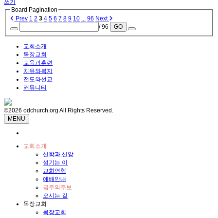
쓰기
Board Pagination
Prev
1
2
3
4
5
6
7
8
9
10
...
96
Next
/ 96
GO
교회소개
목장교회
교육과훈련
치유와복지
전도와선교
커뮤니티
©2026 odchurch.org All Rights Reserved.
MENU
교회소개
신학과 신앙
섬기는 이
교회연혁
예배안내
금주의주보
오시는 길
목장교회
목장교회