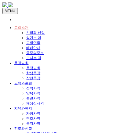
MENU
교회소개
신학과 신앙
섬기는 이
교회연혁
예배안내
금주의주보
오시는 길
목장교회
목장교회
학생목장
장년목장
교육과훈련
정착사역
양육사역
훈련사역
재생산사역
치유와복지
가정사역
경조사역
복지사역
전도와선교