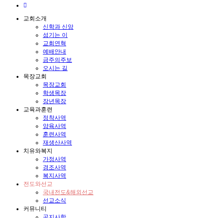
교회소개
신학과 신앙
섬기는 이
교회연혁
예배안내
금주의주보
오시는 길
목장교회
목장교회
학생목장
장년목장
교육과훈련
정착사역
양육사역
훈련사역
재생산사역
치유와복지
가정사역
경조사역
복지사역
전도와선교
국내전도&해외선교
선교소식
커뮤니티
공지사항