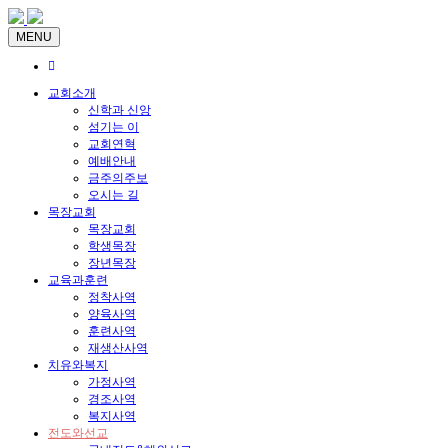
MENU
교회소개
신학과 신앙
섬기는 이
교회연혁
예배안내
금주의주보
오시는 길
목장교회
목장교회
학생목장
장년목장
교육과훈련
정착사역
양육사역
훈련사역
재생산사역
치유와복지
가정사역
경조사역
복지사역
전도와선교