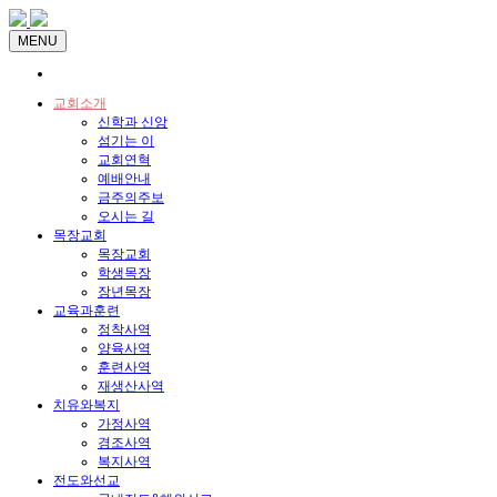
MENU
교회소개
신학과 신앙
섬기는 이
교회연혁
예배안내
금주의주보
오시는 길
목장교회
목장교회
학생목장
장년목장
교육과훈련
정착사역
양육사역
훈련사역
재생산사역
치유와복지
가정사역
경조사역
복지사역
전도와선교