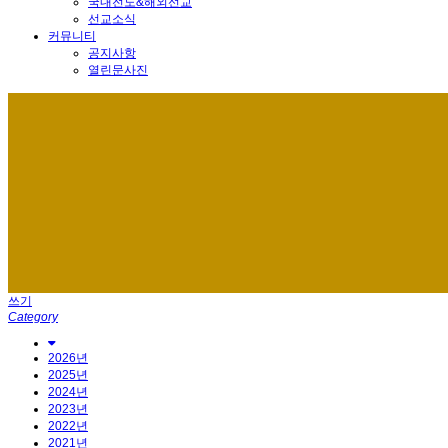
국내전도&해외선교
선교소식
커뮤니티
공지사항
열린문사진
쓰기
Category
2026년
2025년
2024년
2023년
2022년
2021년