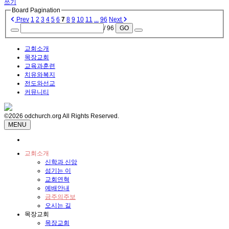
쓰기
Board Pagination
Prev
1
2
3
4
5
6
7
8
9
10
11
...
96
Next
/ 96
GO
교회소개
목장교회
교육과훈련
치유와복지
전도와선교
커뮤니티
©2026 odchurch.org All Rights Reserved.
MENU
교회소개
신학과 신앙
섬기는 이
교회연혁
예배안내
금주의주보
오시는 길
목장교회
목장교회