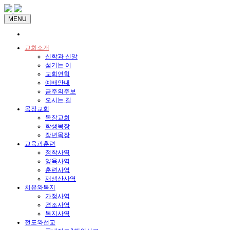
MENU
교회소개
신학과 신앙
섬기는 이
교회연혁
예배안내
금주의주보
오시는 길
목장교회
목장교회
학생목장
장년목장
교육과훈련
정착사역
양육사역
훈련사역
재생산사역
치유와복지
가정사역
경조사역
복지사역
전도와선교