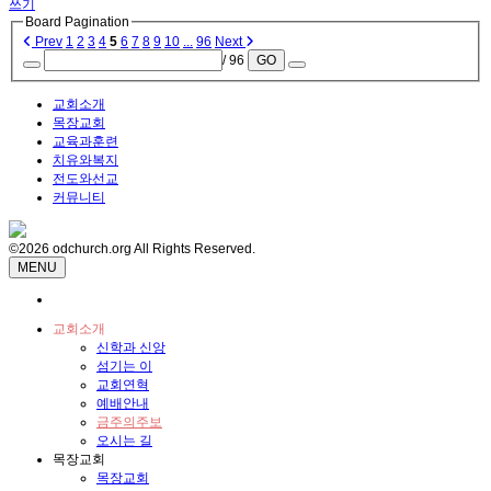
쓰기
Board Pagination
Prev
1
2
3
4
5
6
7
8
9
10
...
96
Next
/ 96
GO
교회소개
목장교회
교육과훈련
치유와복지
전도와선교
커뮤니티
©2026 odchurch.org All Rights Reserved.
MENU
교회소개
신학과 신앙
섬기는 이
교회연혁
예배안내
금주의주보
오시는 길
목장교회
목장교회