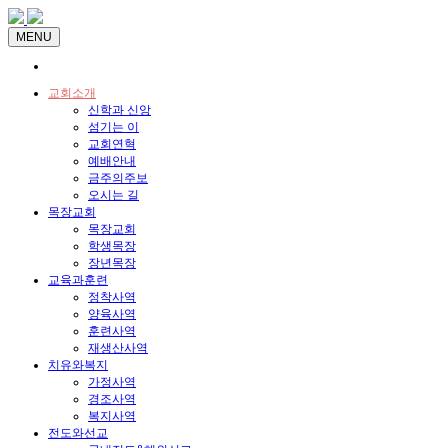
MENU
교회소개
신학과 신앙
섬기는 이
교회연혁
예배안내
금주의주보
오시는 길
목장교회
목장교회
학생목장
장년목장
교육과훈련
정착사역
양육사역
훈련사역
재생산사역
치유와복지
가정사역
경조사역
복지사역
전도와선교