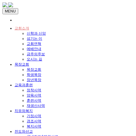
MENU
교회소개
신학과 신앙
섬기는 이
교회연혁
예배안내
금주의주보
오시는 길
목장교회
목장교회
학생목장
장년목장
교육과훈련
정착사역
양육사역
훈련사역
재생산사역
치유와복지
가정사역
경조사역
복지사역
전도와선교