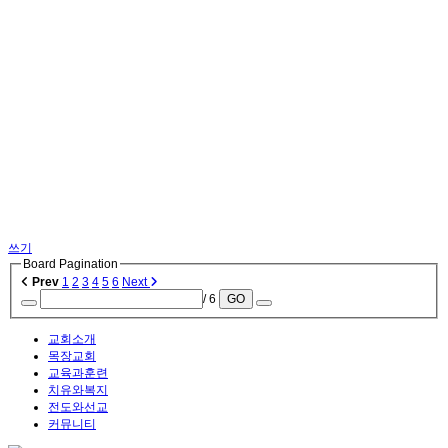
쓰기
Board Pagination
Prev
1
2
3
4
5
6
Next
/ 6
GO
교회소개
목장교회
교육과훈련
치유와복지
전도와선교
커뮤니티