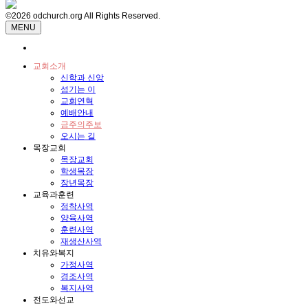
©2026 odchurch.org All Rights Reserved.
MENU
교회소개
신학과 신앙
섬기는 이
교회연혁
예배안내
금주의주보
오시는 길
목장교회
목장교회
학생목장
장년목장
교육과훈련
정착사역
양육사역
훈련사역
재생산사역
치유와복지
가정사역
경조사역
복지사역
전도와선교