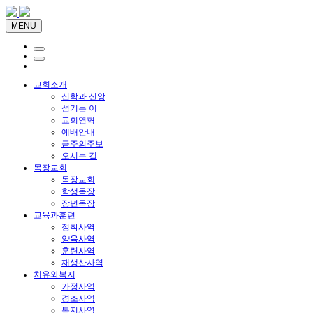
MENU
교회소개
신학과 신앙
섬기는 이
교회연혁
예배안내
금주의주보
오시는 길
목장교회
목장교회
학생목장
장년목장
교육과훈련
정착사역
양육사역
훈련사역
재생산사역
치유와복지
가정사역
경조사역
복지사역