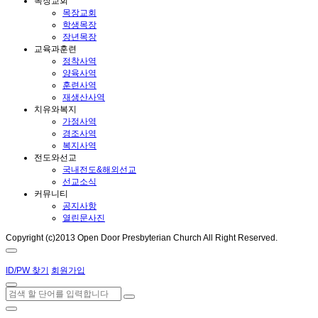
목장교회
목장교회
학생목장
장년목장
교육과훈련
정착사역
양육사역
훈련사역
재생산사역
치유와복지
가정사역
경조사역
복지사역
전도와선교
국내전도&해외선교
선교소식
커뮤니티
공지사항
열린문사진
Copyright (c)2013 Open Door Presbyterian Church All Right Reserved.
ID/PW 찾기
회원가입