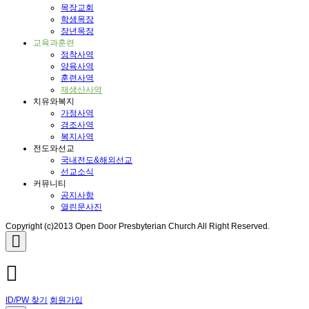
목장교회
학생목장
장년목장
교육과훈련
정착사역
양육사역
훈련사역
재생산사역
치유와복지
가정사역
경조사역
복지사역
전도와선교
국내전도&해외선교
선교소식
커뮤니티
공지사항
열린문사진
Copyright (c)2013 Open Door Presbyterian Church All Right Reserved.
ID/PW 찾기
회원가입