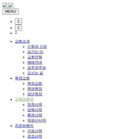
MENU
교회소개
신학과 신앙
섬기는 이
교회연혁
예배안내
금주의주보
오시는 길
목장교회
목장교회
학생목장
장년목장
교육과훈련
정착사역
양육사역
훈련사역
재생산사역
치유와복지
가정사역
경조사역