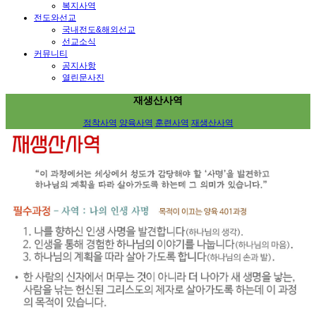
복지사역
전도와선교
국내전도&해외선교
선교소식
커뮤니티
공지사항
열린문사진
재생산사역
정착사역
양육사역
훈련사역
재생산사역