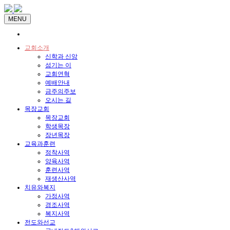
MENU
교회소개
신학과 신앙
섬기는 이
교회연혁
예배안내
금주의주보
오시는 길
목장교회
목장교회
학생목장
장년목장
교육과훈련
정착사역
양육사역
훈련사역
재생산사역
치유와복지
가정사역
경조사역
복지사역
전도와선교