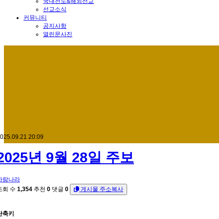
국내전도&해외선교
선교소식
커뮤니티
공지사항
열린문사진
025.09.21 20:09
2025년 9월 28일 주보
하람나라
조회 수
1,354
추천
0
댓글
0
게시물 주소복사
단축키