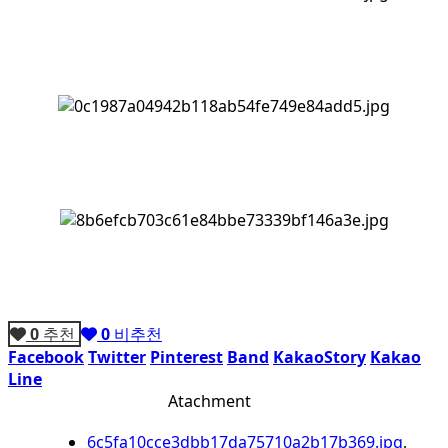
0
추천
0
비추천
Facebook
Twitter
Pinterest
Band
KakaoStory
Kakao
Line
Atachment
6c5fa10cce3dbb17da75710a2b17b369.jpg
,