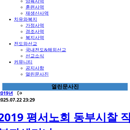
양육사역
훈련사역
재생산사역
치유와복지
가정사역
경조사역
복지사역
전도와선교
국내전도&해외선교
선교소식
커뮤니티
공지사항
열린문사진
열린문사진
2019년
2025.07.22 23:29
2019 평서노회 동부시찰 