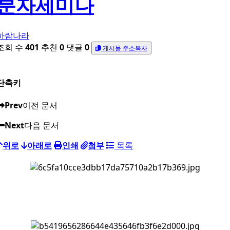
분자세미나
하람나라
조회 수
401
추천
0
댓글
0
게시물 주소복사
단축키
Prev
이전 문서
Next
다음 문서
위로
아래로
인쇄
첨부
목록