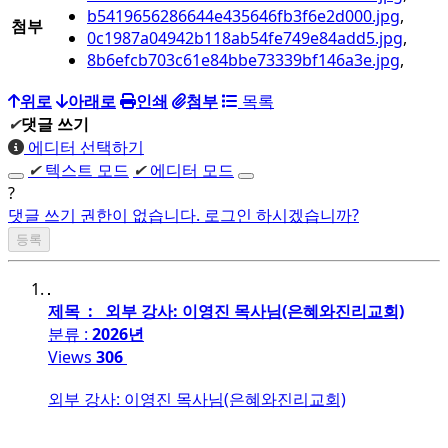
b5419656286644e435646fb3f6e2d000.jpg
,
첨부
0c1987a04942b118ab54fe749e84add5.jpg
,
8b6efcb703c61e84bbe73339bf146a3e.jpg
,
위로
아래로
인쇄
첨부
목록
✔
댓글 쓰기
에디터 선택하기
✔
텍스트 모드
✔
에디터 모드
?
댓글 쓰기 권한이 없습니다. 로그인 하시겠습니까?
제목 : 외부 강사: 이영진 목사님(은혜와진리교회)
분류 :
2026년
Views
306
외부 강사: 이영진 목사님(은혜와진리교회)