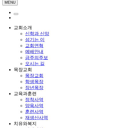
MENU
교회소개
신학과 신앙
섬기는 이
교회연혁
예배안내
금주의주보
오시는 길
목장교회
목장교회
학생목장
장년목장
교육과훈련
정착사역
양육사역
훈련사역
재생산사역
치유와복지