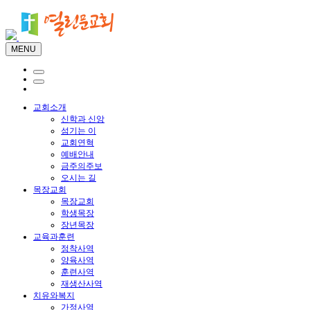
MENU
교회소개
신학과 신앙
섬기는 이
교회연혁
예배안내
금주의주보
오시는 길
목장교회
목장교회
학생목장
장년목장
교육과훈련
정착사역
양육사역
훈련사역
재생산사역
치유와복지
가정사역