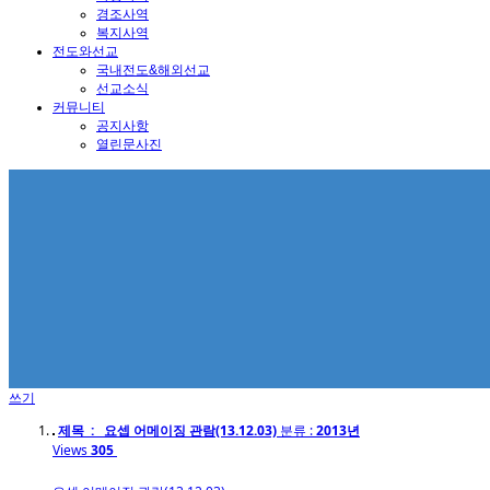
경조사역
복지사역
전도와선교
국내전도&해외선교
선교소식
커뮤니티
공지사항
열린문사진
쓰기
제목 : 요셉 어메이징 관람(13.12.03)
분류 :
2013년
Views
305