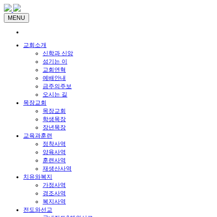
MENU
교회소개
신학과 신앙
섬기는 이
교회연혁
예배안내
금주의주보
오시는 길
목장교회
목장교회
학생목장
장년목장
교육과훈련
정착사역
양육사역
훈련사역
재생산사역
치유와복지
가정사역
경조사역
복지사역
전도와선교