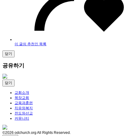
이 글의 추천인 목록
닫기
공유하기
닫기
교회소개
목장교회
교육과훈련
치유와복지
전도와선교
커뮤니티
©2026 odchurch.org All Rights Reserved.