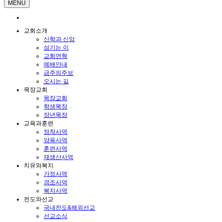
MENU
교회소개
신학과 신앙
섬기는 이
교회연혁
예배안내
금주의주보
오시는 길
목장교회
목장교회
학생목장
장년목장
교육과훈련
정착사역
양육사역
훈련사역
재생산사역
치유와복지
가정사역
경조사역
복지사역
전도와선교
국내전도&해외선교
선교소식