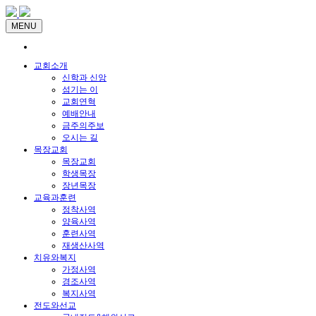
MENU
교회소개
신학과 신앙
섬기는 이
교회연혁
예배안내
금주의주보
오시는 길
목장교회
목장교회
학생목장
장년목장
교육과훈련
정착사역
양육사역
훈련사역
재생산사역
치유와복지
가정사역
경조사역
복지사역
전도와선교