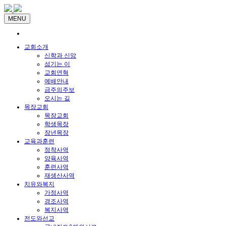
MENU
교회소개
신학과 신앙
섬기는 이
교회연혁
예배안내
금주의주보
오시는 길
목장교회
목장교회
학생목장
장년목장
교육과훈련
정착사역
양육사역
훈련사역
재생산사역
치유와복지
가정사역
경조사역
복지사역
전도와선교