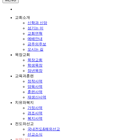
교회소개
신학과 신앙
섬기는 이
교회연혁
예배안내
금주의주보
오시는 길
목장교회
목장교회
학생목장
장년목장
교육과훈련
정착사역
양육사역
훈련사역
재생산사역
치유와복지
가정사역
경조사역
복지사역
전도와선교
국내전도&해외선교
선교소식
커뮤니티