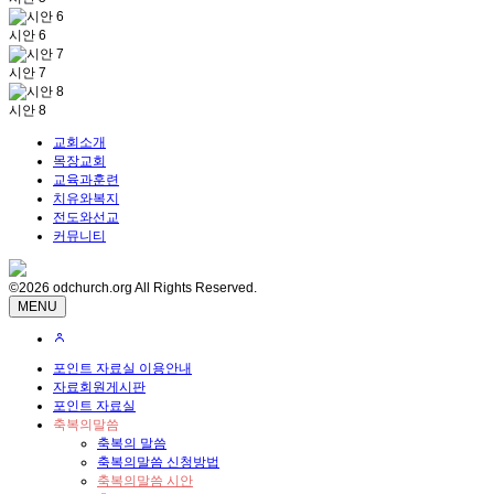
시안 6
시안 7
시안 8
교회소개
목장교회
교육과훈련
치유와복지
전도와선교
커뮤니티
©2026 odchurch.org All Rights Reserved.
MENU
포인트 자료실 이용안내
자료회원게시판
포인트 자료실
축복의말씀
축복의 말씀
축복의말씀 신청방법
축복의말씀 시안