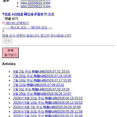
첨부
jubo 20250622 3.jpg
,
jubo 20250622 4.jpg
,
위로
아래로
인쇄
첨부
목록
✔
댓글 쓰기
에디터 선택하기
✔
텍스트 모드
✔
에디터 모드
?
댓글 쓰기 권한이 없습니다. 로그인 하시겠습니까?
목록
열기
닫기
Articles
8월 2일 주보
하람나라
2026.07.31 23:53
7월 26일 주보
하람나라
2026.07.24 19:05
7월 19일 주보
하람나라
2026.07.17 15:35
7월 12일
하람나라
2026.07.09 22:41
7월 5일 주보
하람나라
2026.07.03 14:16
6월 28일 주보
하람나라
2026.06.26 13:07
2026년 6월 21일 주보
하람나라
2026.06.19 23:13
2026년 6월 14일 주보
하람나라
2026.06.12 18:53
2026년 6월 7일 주보
하람나라
2026.06.04 20:09
2026년 5월 31일 주보
하람나라
2026.05.29 11:56
2026년 5월 24일 주보
하람나라
2026.05.21 20:49