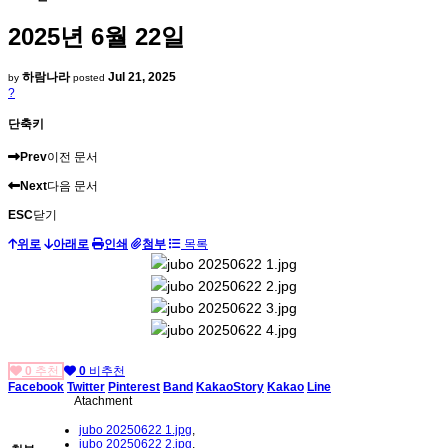
2025년 6월 22일
하람나라
Jul 21, 2025
by
posted
?
단축키
Prev
이전 문서
Next
다음 문서
ESC
닫기
위로
아래로
인쇄
첨부
목록
0
추천
0
비추천
Facebook
Twitter
Pinterest
Band
KakaoStory
Kakao
Line
Atachment
jubo 20250622 1.jpg
,
jubo 20250622 2.jpg
,